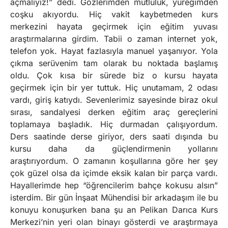
açmalıyız!” dedi. Gözlerimden mutluluk, yüreğimden
coşku akıyordu. Hiç vakit kaybetmeden kurs
merkezini hayata geçirmek için eğitim yuvası
araştırmalarına girdim. Tabii o zaman internet yok,
telefon yok. Hayat fazlasıyla manuel yaşanıyor. Yola
çıkma serüvenim tam olarak bu noktada başlamış
oldu. Çok kısa bir sürede biz o kursu hayata
geçirmek için bir yer tuttuk. Hiç unutamam, 2 odası
vardı, giriş katıydı. Sevenlerimiz sayesinde biraz okul
sırası, sandalyesi derken eğitim araç gereçlerini
toplamaya başladık. Hiç durmadan çalışıyordum.
Ders saatinde derse giriyor, ders saati dışında bu
kursu daha da güçlendirmenin yollarını
araştırıyordum. O zamanın koşullarına göre her şey
çok güzel olsa da içimde eksik kalan bir parça vardı.
Hayallerimde hep “öğrencilerim bahçe kokusu alsın”
isterdim. Bir gün İnşaat Mühendisi bir arkadaşım ile bu
konuyu konuşurken bana şu an Pelikan Darıca Kurs
Merkezi’nin yeri olan binayı gösterdi ve araştırmaya