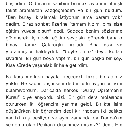
başladım. O binanın sahibini bulmak aylarımı almıştı
fakat aramaktan vazgeçmedim ve bir gün buldum.
“Ben burayı kiralamak istiyorum ama param yok”
dedim. Biraz sohbet üzerine “tamam kızım, bina size
eğitim yuvası olsun” dedi. Sadece benim sözlerime
güvenerek, içimdeki eğitim sevgisini görerek bana o
binayı Ramiz Çakıroğlu kiraladı. Bina eski ve
yıpranmış bir haldeydi ki, “böyle olmaz” deyip kolları
sıvadım. Bir gün boya yaptım, bir gün başka bir şey.
Kısa sürede yaşanılabilir hale getirdim.
Bu kurs merkezi hayata geçecekti fakat bir adımız
yoktu. Ne kadar düşünsem de bir türlü uygun bir isim
bulamıyordum. Darıca’da herkes “Gülay Öğretmenin
Kursu” diye anıyordu bizi. Bir gün ders molasında
otururken iki öğrencim yanıma geldi. Birlikte isim
düşünürken bir öğrencim dedi ki; “hocam iki balıkçı
var iki kuş besliyor ve aynı zamanda da Darıca’nın
sembolü olan Pelikan’ı düşünmez misiniz?” dedi. Hiç