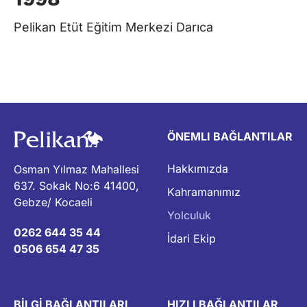
Pelikan Etüt Eğitim Merkezi Darıca
Be
ÖNEMLI BAĞLANTILAR
Hakkımızda
Osman Yılmaz Mahallesi
637. Sokak No:6 41400,
Kahramanımız
Gebze/ Kocaeli
Yolculuk
0262 644 35 44
İdari Ekip
0506 654 47 35
BİLGİ BAĞLANTILARI
HIZLI BAĞLANTILAR