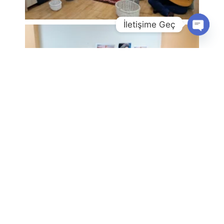
İletişime Geç
Open
Chaty
Önceki
Sonraki
Eğitimde Ailenin
İlkokul Öğrencisi
Rolü
ve Ara Tatil