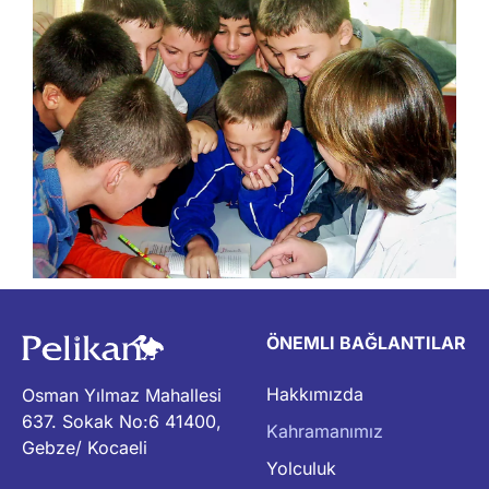
ÖNEMLI BAĞLANTILAR
Hakkımızda
Osman Yılmaz Mahallesi
637. Sokak No:6 41400,
Kahramanımız
Gebze/ Kocaeli
Yolculuk