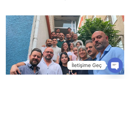
İletişime Geç
Open
Chaty
Bir Tuğladan Daha Fazlası
August 4, 2026
Eğitimcilik, sonucu ertesi gün görülen bir meslek
değildir. Bir öğretmen ya da okul yöneticisi
olarak attığınız tohumların filizlenmesini bazen