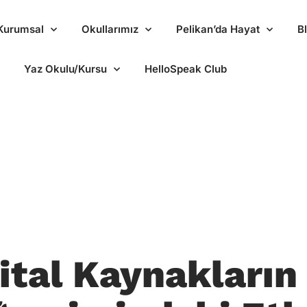
Kurumsal
Okullarımız
Pelikan’da Hayat
B
Yaz Okulu/Kursu
HelloSpeak Club
jital Kaynakların 