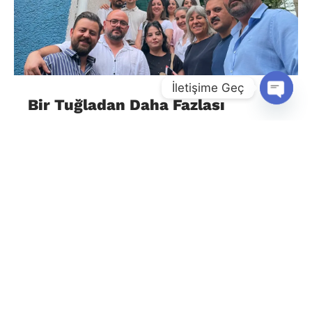
İletişime Geç
Bir Tuğladan Daha Fazlası
Open
Chaty
August 4, 2026
Eğitimcilik, sonucu ertesi gün görülen bir meslek
değildir. Bir öğretmen ya da okul yöneticisi
olarak attığınız tohumların filizlenmesini bazen
yıllarca beklersiniz. Çoğu zaman verdiğiniz
emeğin