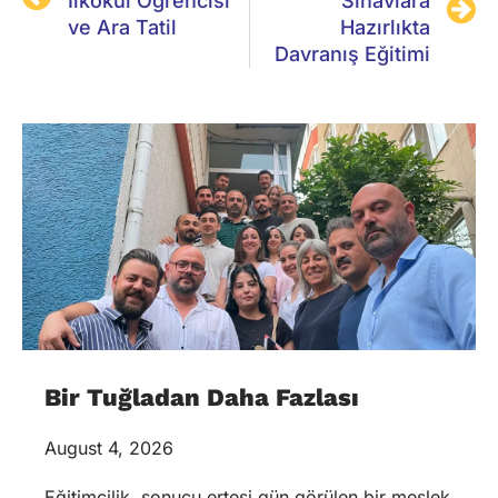
İlkokul Öğrencisi
Sınavlara
ve Ara Tatil
Hazırlıkta
Davranış Eğitimi
Bir Tuğladan Daha Fazlası
August 4, 2026
Eğitimcilik, sonucu ertesi gün görülen bir meslek