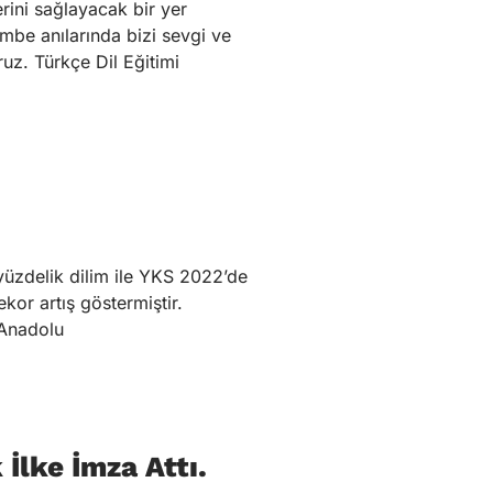
rini sağlayacak bir yer
mbe anılarında bizi sevgi ve
ruz. Türkçe Dil Eğitimi
i yüzdelik dilim ile YKS 2022’de
rekor artış göstermiştir.
 Anadolu
İlke İmza Attı.