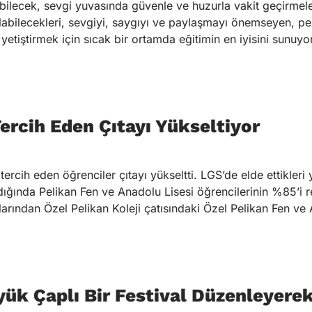
ebilecek, sevgi yuvasında güvenle ve huzurla vakit geçirmele
abilecekleri, sevgiyi, saygıyı ve paylaşmayı önemseyen, pe
etiştirmek için sıcak bir ortamda eğitimin en iyisini sunuyo
Tercih Eden Çıtayı Yükseltiyor
ı tercih eden öğrenciler çıtayı yükseltti. LGS’de elde ettikler
ıldığında Pelikan Fen ve Anadolu Lisesi öğrencilerinin %85’i 
arından Özel Pelikan Koleji çatısındaki Özel Pelikan Fen ve
yük Çaplı Bir Festival Düzenleyerek 