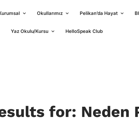
Kurumsal
Okullarımız
Pelikan’da Hayat
B
Yaz Okulu/Kursu
HelloSpeak Club
esults for: Neden 