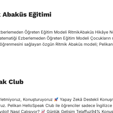
k Abaküs Eğitimi
zberlemeden Öğreten Eğitim Modeli RitmikAbaküs Hikâye Ned
atematiği Ezberlemeden Öğreten Eğitim Modeli Çocukların m
 öğrenmesini sağlayan özgün Ritmik Abaküs modeli; Pelikan 
ak Club
erletmiyoruz, Konuşturuyoruz
Yapay Zekâ Destekli Konuşm
uz. Pelikan HelloSpeak Club ile öğrenciler sadece İngiliz
dol! Nasıl Çalışıyor?
Günlük Gelişim Telaffuz94% Konu